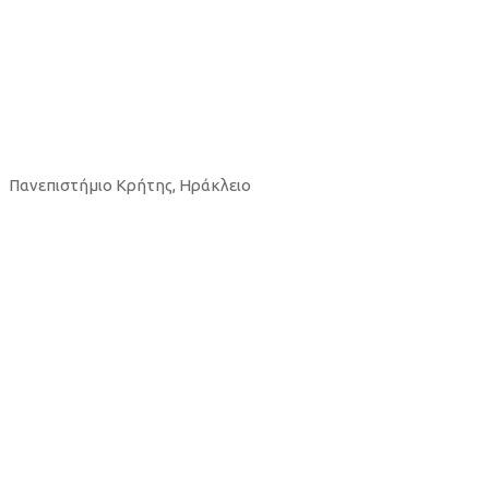
Τμήμα Μαθηματικών & Εφαρμ
Πανεπιστήμιο Κρήτης, Ηράκλειο
Περισσότερα