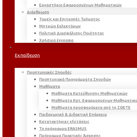
Εργαστήριο Εφαρμοσμένων Μαθηματικών
Διάρθρωση
Τομείς και Επιτροπές Τμήματος
Μητρώο Εκλεκτόρων
Πολιτική Διασφάλισης Ποιότητας
Χρήσιμα έγγραφα
Εκπαίδευση
Προπτυχιακές Σπουδές
Προπτυχιακά Προγράμματα Σπουδών
Μαθήματα
Μαθήματα Κατεύθυνσης Μαθηματικών
Μαθήματα Κατ. Εφαρμοσμένων Μαθηματικ
Μαθήματα προσφερόμενα από τη ΣΘΕΤΕ
Παιδαγωγική & Διδακτική Επάρκεια
Κατατακτήριες εξετάσεις
Το πρόγραμμα ERASMUS
Πρόγραμμα Πρακτικής Άσκησης