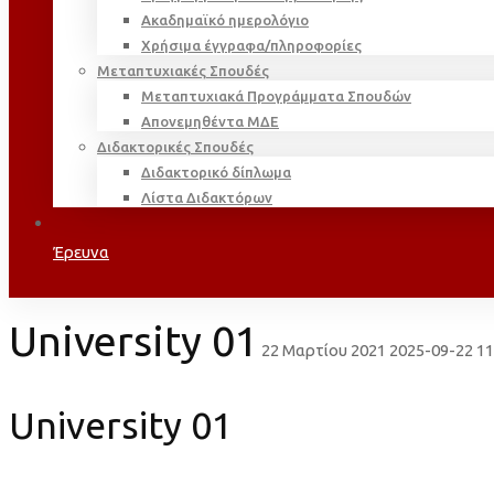
Ακαδημαϊκό ημερολόγιο
Χρήσιμα έγγραφα/πληροφορίες
Μεταπτυχιακές Σπουδές
Μεταπτυχιακά Προγράμματα Σπουδών
Απονεμηθέντα ΜΔΕ
Διδακτορικές Σπουδές
Διδακτορικό δίπλωμα
Λίστα Διδακτόρων
Έρευνα
University 01
22 Μαρτίου 2021
2025-09-22 11
University 01